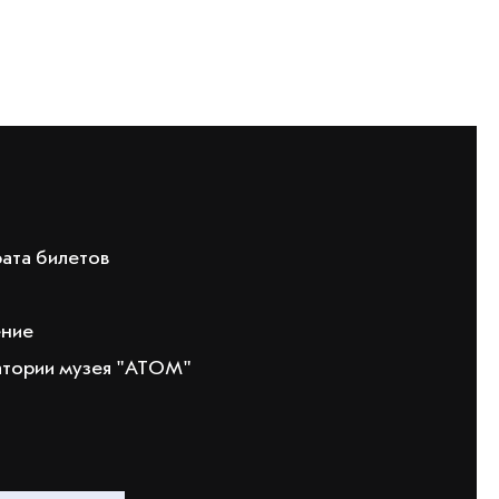
рата билетов
ение
атории музея "АТОМ"