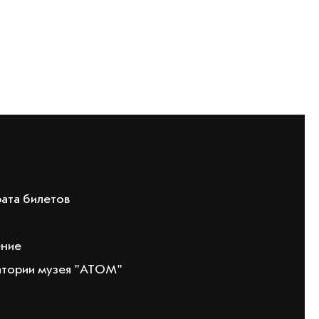
рата билетов
ение
атории музея "АТОМ"