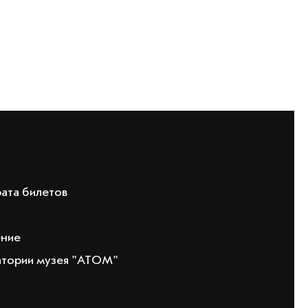
рата билетов
ение
атории музея "АТОМ"